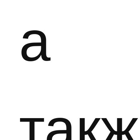
а
такж