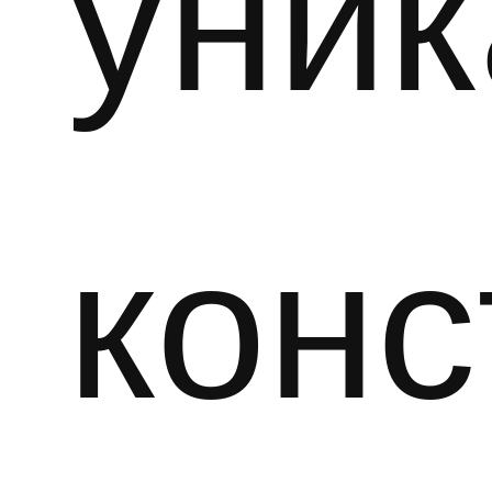
уни
конс