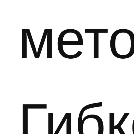
мет
Гибк