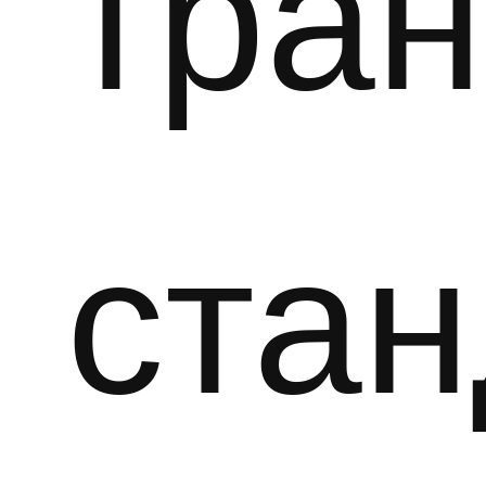
тран
ста