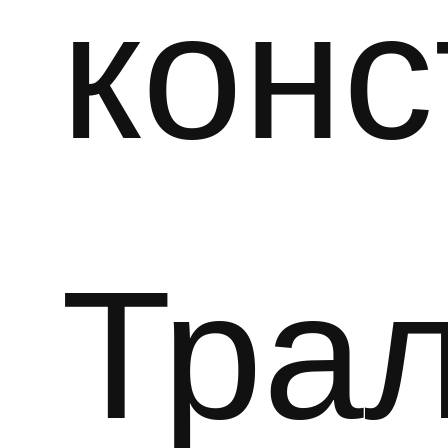
конс
Тра