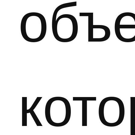
объе
кот