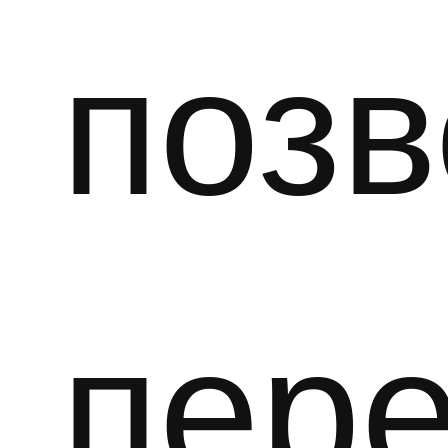
поз
пере