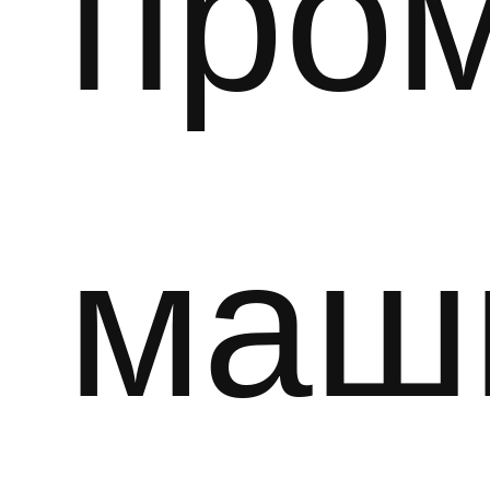
про
маш