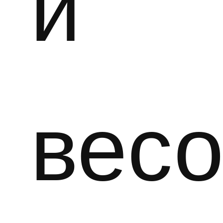
и
весо