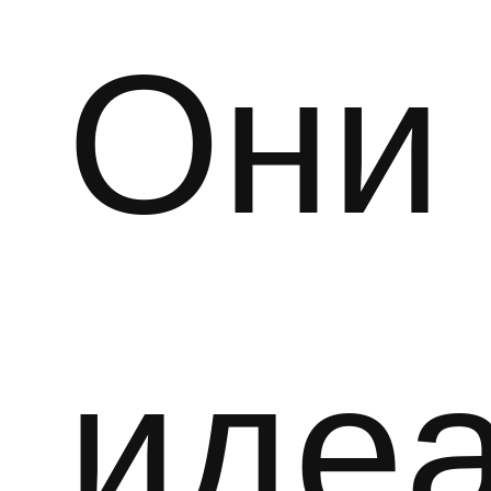
Они
иде