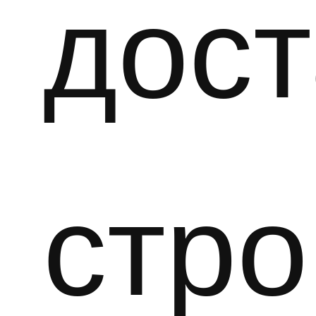
дост
стро