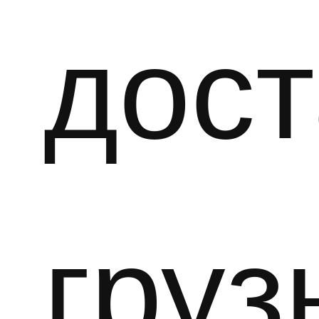
дост
груз