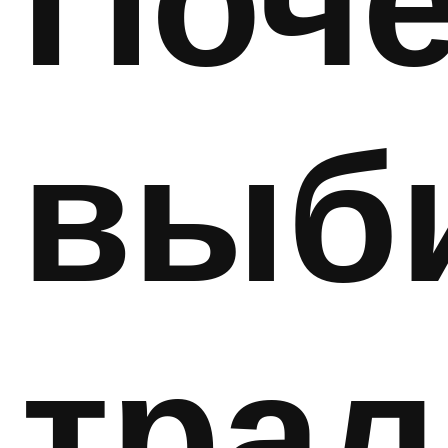
Поч
выб
тра