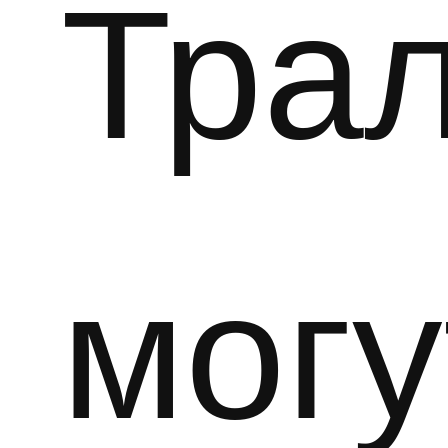
Тра
могу