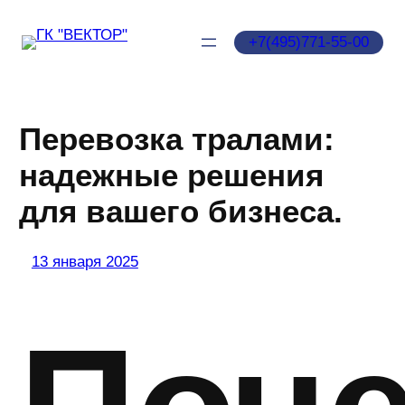
Перейти
к
‪+7(495)771‑55‑00‬
содержимому
Перевозка тралами:
надежные решения
для вашего бизнеса.
13 января 2025