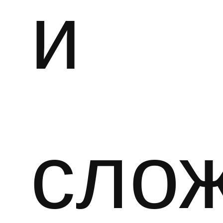
и
сло