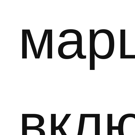
мар
вкл