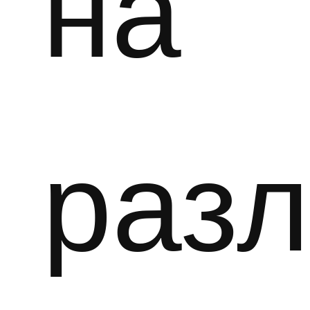
на
раз