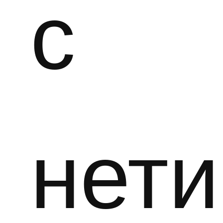
с
нет