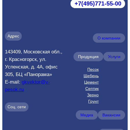
‪+7(495)771‑55‑00‬
Адрес
О компании
143409, Московская обл.,
Продукция
Услуги
г. Красногорск, ул.
Успенская, д. 4А, офис
Песок
305, БЦ «Панорама»
Щебень
E-mail:
gkvektor@v-
Цемент
Септик
pesok.ru
Зерно
Грунт
Соц. сети
Медиа
Вакансии