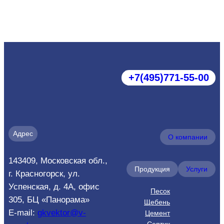
‪+7(495)771‑55‑00‬
Адрес
О компании
143409, Московская обл.,
Продукция
Услуги
г. Красногорск, ул.
Успенская, д. 4А, офис
Песок
305, БЦ «Панорама»
Щебень
E-mail:
gkvektor@v-
Цемент
Септик