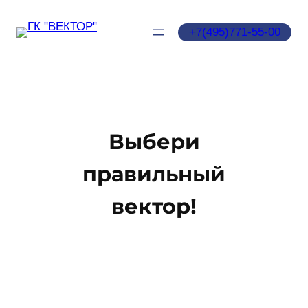
Перейти
к
‪+7(495)771‑55‑00‬
содержимому
Выбери
правильный
вектор!