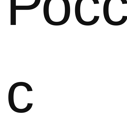
Рос
с