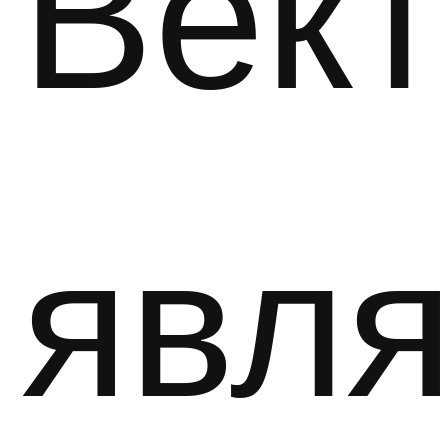
Вект
явл