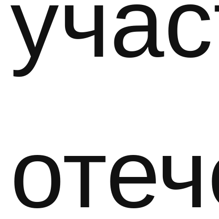
учас
отеч