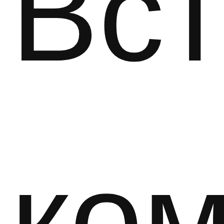
Вст
ком