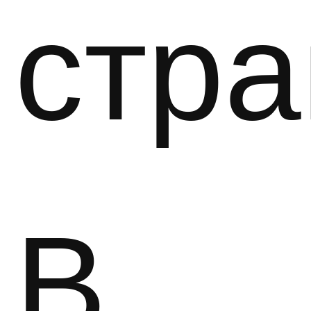
стра
В