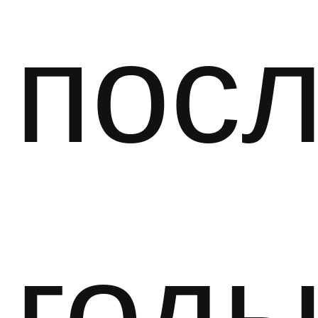
пос
год