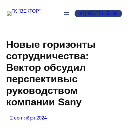
Перейти
к
‪+7(495)771‑55‑00‬
содержимому
Новые горизонты
сотрудничества:
Вектор обсудил
перспективыс
руководством
компании Sany
2 сентября 2024