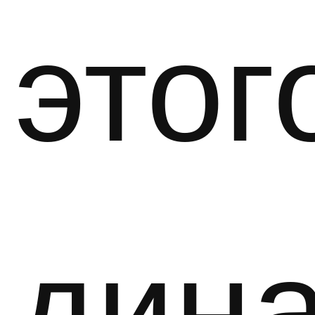
этог
дин