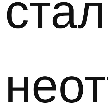
стал
нео